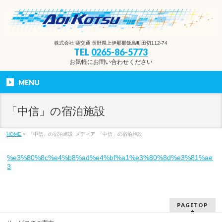
株式会社 葵交通 長野県上伊那郡飯島町田切112-74
TEL
0265-86-5773
お気軽にお問い合わせください
MENU
「中信」の宿泊施設
HOME
»
「中信」の宿泊施設
メディア
「中信」の宿泊施設
%e3%80%8c%e4%b8%ad%e4%bf%a1%e3%80%8d%e3%81%ae%e
3
PAGETOP