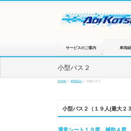
サービスのご案内
車両紹
小型バス２
HOME
»
車両紹介
»
小型バス２
小型バス２（１９人(最大２
通常シート１９席、補助４席