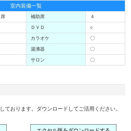
室内装備一覧
９席
補助席
４
ＤＶＤ
○
カラオケ
〇
湯沸器
〇
サロン
〇
意しております。ダウンロードしてご活用ください。
る
エクセル版をダウンロードする