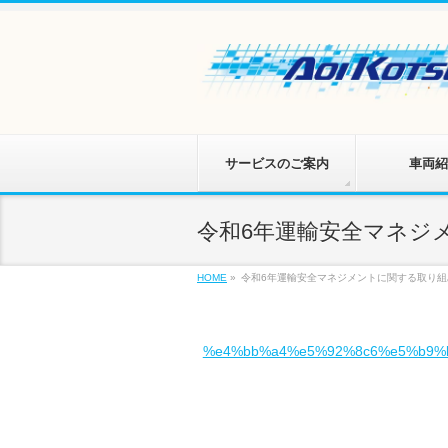
サービスのご案内
車両紹
令和6年運輸安全マネジ
HOME
»
令和6年運輸安全マネジメントに関する取り組
%e4%bb%a4%e5%92%8c6%e5%b9%