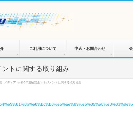
介
ご利用について
申込・お問合わせ
会
メントに関する取り組み
み
メディア
令和6年運輸安全マネジメントに関する取り組み
b4%e9%81%8b%e8%bc%b8%e5%ae%89%e5%85%a8%e3%83%9e%