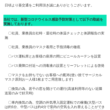
日頃より葵交通をご利用頂き誠にありがとうございます。
当社では、新型コロナウイルス感染予防対策として以下の取組を
実施しております。
〇社員、乗務員出社時・退社時の体温チェックと体調報告の実
施
〇社員、乗務員のマスク着用と手指消毒の徹底
〇バス運転席とお客様の座席の間にビニールカーテンを設置
〇バス乗降口付近への消毒液の設置とリーフレットによる啓発
〇マスクをお持ちでないお客様への配布(使い捨てサージカル
マスク原則お一人様1枚までご用意致します)
〇換気の為、若干の窓を開けての運行(高速利用等のない近隣
送迎のみで好天時)
〇車内換気の為、空調の外気導入固定運転での稼働(大型バス
は約5分、中型バスは約4分で室内の空気を入れ替えることができ