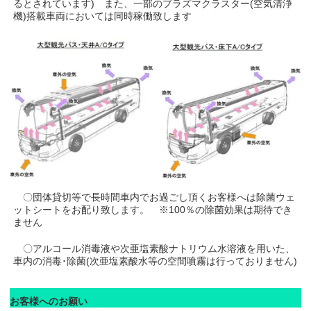
るとされています) また、一部のプラズマクラスター(空気清浄
機)搭載車両においては同時稼働致します
〇団体貸切等で長時間車内でお過ごし頂くお客様へは除菌ウェ
ットシートをお配り致します。 ※100％の除菌効果は期待でき
ません
〇アルコール消毒液や次亜塩素酸ナトリウム水溶液を用いた、
車内の消毒･除菌(次亜塩素酸水等の空間噴霧は行っておりません)
お客様へのお願い