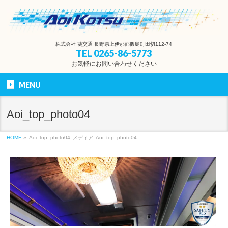
株式会社 葵交通 長野県上伊那郡飯島町田切112-74
TEL
0265-86-5773
お気軽にお問い合わせください
MENU
Aoi_top_photo04
HOME
»
Aoi_top_photo04
メディア
Aoi_top_photo04