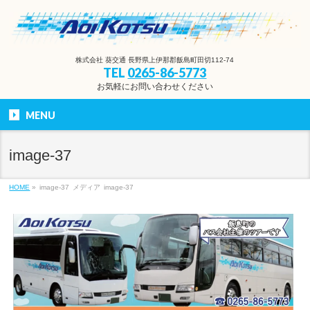
株式会社 葵交通 長野県上伊那郡飯島町田切112-74
TEL
0265-86-5773
お気軽にお問い合わせください
MENU
image-37
HOME
»
image-37
メディア
image-37